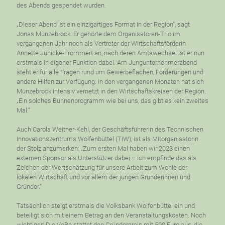
des Abends gespendet wurden.
„Dieser Abend ist ein einzigartiges Format in der Region“, sagt
Jonas Münzebrock. Er gehörte dem Organisatoren-Trio im
vergangenen Jahr noch als Vertreter der Wirtschaftsförderin
Annette Junicke-Frommert an, nach deren Amtswechsel ist er nun
erstmals in eigener Funktion dabei. Am Jungunternehmerabend
steht er für alle Fragen rund um Gewerbeflächen, Förderungen und
andere Hilfen zur Verfügung. In den vergangenen Monaten hat sich
Münzebrock intensiv vernetzt in den Wirtschaftskreisen der Region.
„Ein solches Bühnenprogramm wie bei uns, das gibt es kein zweites
Mal.“
Auch Carola Weitner-Kehl, der Geschäftsführerin des Technischen
Innovationszentrums Wolfenbüttel (TIW), ist als Mitorganisatorin
der Stolz anzumerken: „Zum ersten Mal haben wir 2023 einen
externen Sponsor als Unterstützer dabei – ich empfinde das als
Zeichen der Wertschätzung für unsere Arbeit zum Wohle der
lokalen Wirtschaft und vor allem der jungen Gründerinnen und
Gründer.“
Tatsächlich steigt erstmals die Volksbank Wolfenbüttel ein und
beteiligt sich mit einem Betrag an den Veranstaltungskosten. Noch
wichtiger: Die VoBa stattet den Gründerpreis mit 500 Euro aus, die