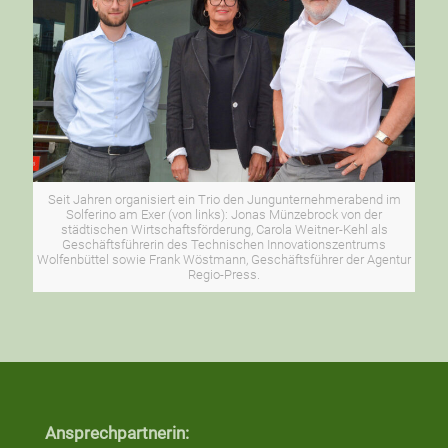
Seit Jahren organisiert ein Trio den Jungunternehmerabend im
Solferino am Exer (von links): Jonas Münzebrock von der
städtischen Wirtschaftsförderung, Carola Weitner-Kehl als
Geschäftsführerin des Technischen Innovationszentrums
Wolfenbüttel sowie Frank Wöstmann, Geschäftsführer der Agentur
Regio-Press.
Ansprechpartnerin: