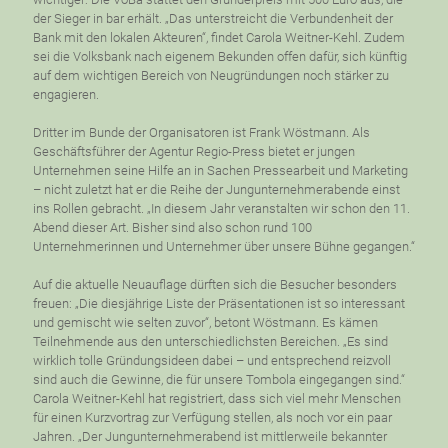
der Sieger in bar erhält. „Das unterstreicht die Verbundenheit der
Bank mit den lokalen Akteuren“, findet Carola Weitner-Kehl. Zudem
sei die Volksbank nach eigenem Bekunden offen dafür, sich künftig
auf dem wichtigen Bereich von Neugründungen noch stärker zu
engagieren.
Dritter im Bunde der Organisatoren ist Frank Wöstmann. Als
Geschäftsführer der Agentur Regio-Press bietet er jungen
Unternehmen seine Hilfe an in Sachen Pressearbeit und Marketing
– nicht zuletzt hat er die Reihe der Jungunternehmerabende einst
ins Rollen gebracht. „In diesem Jahr veranstalten wir schon den 11.
Abend dieser Art. Bisher sind also schon rund 100
Unternehmerinnen und Unternehmer über unsere Bühne gegangen.“
Auf die aktuelle Neuauflage dürften sich die Besucher besonders
freuen: „Die diesjährige Liste der Präsentationen ist so interessant
und gemischt wie selten zuvor“, betont Wöstmann. Es kämen
Teilnehmende aus den unterschiedlichsten Bereichen. „Es sind
wirklich tolle Gründungsideen dabei – und entsprechend reizvoll
sind auch die Gewinne, die für unsere Tombola eingegangen sind.“
Carola Weitner-Kehl hat registriert, dass sich viel mehr Menschen
für einen Kurzvortrag zur Verfügung stellen, als noch vor ein paar
Jahren. „Der Jungunternehmerabend ist mittlerweile bekannter