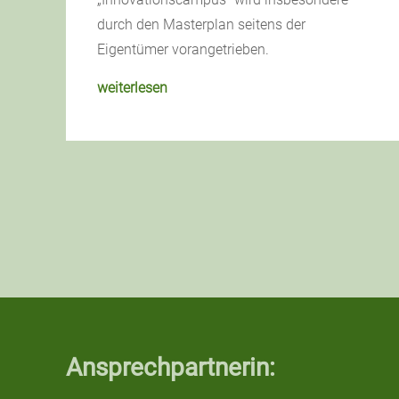
durch den Masterplan seitens der
Eigentümer vorangetrieben.
weiterlesen
Ansprechpartnerin: