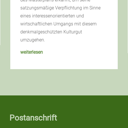
satzungsmäßige Verpflichtung im Sinne
eines interessenorientierten und
wirtschaftlichen Umgangs mit diesem
denkmalgeschützten Kulturgut
umzugehen.
weiterlesen
Postanschrift