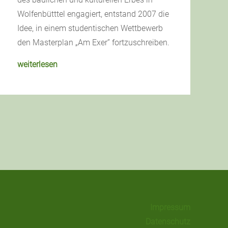
Wolfenbütttel engagiert, entstand 2007 die
Idee, in einem studentischen Wettbewerb
den Masterplan „Am Exer” fortzuschreiben.
weiterlesen
Impressum
Datenschutz