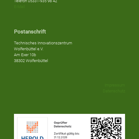
Telefon 05331-935 98 42
E-Mail
Postanschrift
Technisches Innovationszentrum
Wolfenbüttel e.V.
Am Exer 10b
38302 Wolfenbüttel
Impressum
Datenschutz