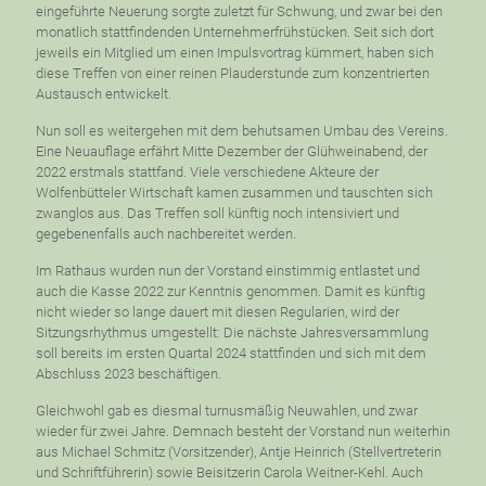
eingeführte Neuerung sorgte zuletzt für Schwung, und zwar bei den
monatlich stattfindenden Unternehmerfrühstücken. Seit sich dort
jeweils ein Mitglied um einen Impulsvortrag kümmert, haben sich
diese Treffen von einer reinen Plauderstunde zum konzentrierten
Austausch entwickelt.
Nun soll es weitergehen mit dem behutsamen Umbau des Vereins.
Eine Neuauflage erfährt Mitte Dezember der Glühweinabend, der
2022 erstmals stattfand. Viele verschiedene Akteure der
Wolfenbütteler Wirtschaft kamen zusammen und tauschten sich
zwanglos aus. Das Treffen soll künftig noch intensiviert und
gegebenenfalls auch nachbereitet werden.
Im Rathaus wurden nun der Vorstand einstimmig entlastet und
auch die Kasse 2022 zur Kenntnis genommen. Damit es künftig
nicht wieder so lange dauert mit diesen Regularien, wird der
Sitzungsrhythmus umgestellt: Die nächste Jahresversammlung
soll bereits im ersten Quartal 2024 stattfinden und sich mit dem
Abschluss 2023 beschäftigen.
Gleichwohl gab es diesmal turnusmäßig Neuwahlen, und zwar
wieder für zwei Jahre. Demnach besteht der Vorstand nun weiterhin
aus Michael Schmitz (Vorsitzender), Antje Heinrich (Stellvertreterin
und Schriftführerin) sowie Beisitzerin Carola Weitner-Kehl. Auch