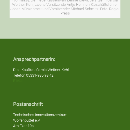
(von links): Der neue Kassenwart Lennie Meyn, Beisitzerin Carola
Weitner-Kehl, zweite Vorsitzende Antje Heinrich, Geschäftsführer
Jonas Münzebrock und Vorsitzender Michael Schmitz. Foto: Regio-
Press
Ansprechpartnerin:
Dipl.-Kauffrau Carola Weitner-Kehl
Telefon 05331-935 98 42
E-Mail
Postanschrift
Technisches Innovationszentrum
Wolfenbüttel e.V.
Am Exer 10b