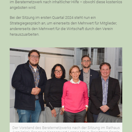
im Beraternetzwerk nach inhaltlicher Hilfe – obwohl diese kostenlos
angeboten wird.
Bei der Sitzung im ersten Quartal 2024 steht nun ein
Strategiegespräch an, um einerseits den Mehrwert für Mitglieder,
andererseits den Mehrwert für die Wirtschaft durch den Verein
herauszuarbeiten.
Der Vorstand des Beraternetzwerks nach der Sitzung im Rathaus