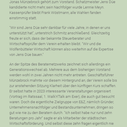
Jonas Münzebrock gehört zum Vorstand. Schatzmeister Jens Düe
kandidierte nicht mehr, sein Nachfolger wurde Lennie Meyn.
Kassenprüfer bleibt Frank Wöstmann, alle Wahlen fanden
einstimmig statt.
"Wir sind Jens Düe sehr dankbar für viele Jahre, in denen er uns
unterstützt hat", unterstrich Schmitz anschließend. Gleichzeitig
freute er sich, dass der bekannte Steuerberater und
Wirtschaftsprüfer dem Verein erhalten bleibt. "Wir und die
Wolfenbütteler Wirtschaft können also weiterhin auf die Expertise
von Jens Düe bauen."
An der Spitze des Beraternetzwerks zeichnet sich allerdings ein
Generationswechsel ab. Mehrere aus dem bisherigen Vorstand
werden wohl in zwei Jahren nicht mehr antreten. Geschäftsführer
Münzebrock mahnte vor diesem Hintergrund an, der Verein solle bis
zur anstehenden Sitzung Klarheit über den künftigen Kurs schaffen.
Er selbst hatte in 2023 interessante Veranstaltungen organisiert
(Vortrag im Ratssaal, 1. Walk'n'Talk am Exer), die auch gut besucht
waren. Doch die eigentliche Zielgruppe von E&Z, nämlich Gründer,
Unternehmensnachfolger und Bestandsunternehmen, dringen so
gut wie nie zu den Beratern durch. "Ich selbst habe nur rund zehn
Beratungen pro Jahr" sagte er als Mitarbeiter der städtischen
Wirtschaftsförderung. Und selbst diese zehn fragen eigentlich nie