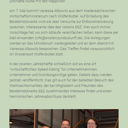
und hatte Mühe mit den Häppchen.
Am 7. Mai kommt Vanessa Albowitz aus dem Niedersächsischen
Wirtschaftsministerium nach Wolfenbüttel. Auf Einladung des
Beraternetzwerks wird sie über Versuche zur Entbürokratisierung
sprechen. Interessante Idee des Vereins E&Z: Wer auch immer
Vorschläge hat, wo sich Abläufe vereinfachen ließen, kann diese per
Mail einsenden (info@existenzundzukunft.de). Die Anregungen
werden an das Ministerium weitergeleitet und an dem Abend mit
Vanessa Albowitz besprochen. Das Treffen findet voraussichtlich
im Wissensort Wolfenbüttel statt.
In der zweiten Jahreshälfte schließlich soll es eine Art
"wirtschaftliches Speed-Dating" für Unternehmerinnen,
Unternehmer und Gründungswillige geben. Details dazu werden
zeitnah veröffentlicht. Das gilt auch für den beliebten Besuch des
Weihnachtsmarktes, der bei Mitgliedern und Freunden des
Beraternetzwerks E&Z zunehmendes Interesse findet und einen
harmonischen Jahresabschluss darstellt.