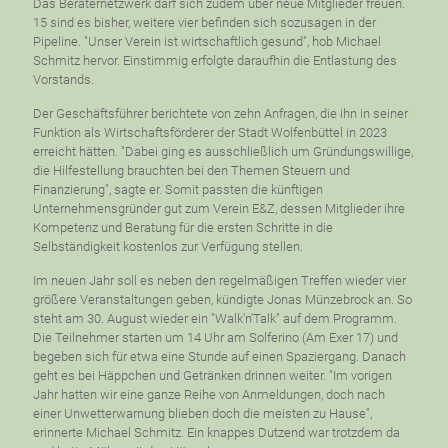
Das Beraternetzwerk darf sich zudem über neue Mitglieder freuen.
15 sind es bisher, weitere vier befinden sich sozusagen in der
Pipeline. "Unser Verein ist wirtschaftlich gesund", hob Michael
Schmitz hervor. Einstimmig erfolgte daraufhin die Entlastung des
Vorstands.
Der Geschäftsführer berichtete von zehn Anfragen, die ihn in seiner
Funktion als Wirtschaftsförderer der Stadt Wolfenbüttel in 2023
erreicht hätten. "Dabei ging es ausschließlich um Gründungswillige,
die Hilfestellung brauchten bei den Themen Steuern und
Finanzierung", sagte er. Somit passten die künftigen
Unternehmensgründer gut zum Verein E&Z, dessen Mitglieder ihre
Kompetenz und Beratung für die ersten Schritte in die
Selbständigkeit kostenlos zur Verfügung stellen.
Im neuen Jahr soll es neben den regelmäßigen Treffen wieder vier
größere Veranstaltungen geben, kündigte Jonas Münzebrock an. So
steht am 30. August wieder ein "Walk'n'Talk" auf dem Programm.
Die Teilnehmer starten um 14 Uhr am Solferino (Am Exer 17) und
begeben sich für etwa eine Stunde auf einen Spaziergang. Danach
geht es bei Häppchen und Getränken drinnen weiter. "Im vorigen
Jahr hatten wir eine ganze Reihe von Anmeldungen, doch nach
einer Unwetterwarnung blieben doch die meisten zu Hause",
erinnerte Michael Schmitz. Ein knappes Dutzend war trotzdem da