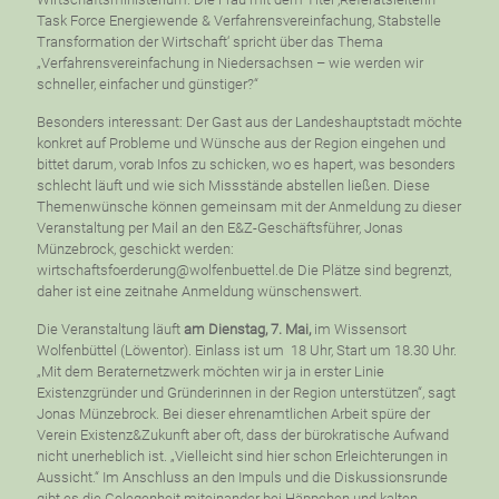
Task Force Energiewende & Verfahrensvereinfachung, Stabstelle
Transformation der Wirtschaft‘ spricht über das Thema
„Verfahrensvereinfachung in Niedersachsen – wie werden wir
schneller, einfacher und günstiger?“
Besonders interessant: Der Gast aus der Landeshauptstadt möchte
konkret auf Probleme und Wünsche aus der Region eingehen und
bittet darum, vorab Infos zu schicken, wo es hapert, was besonders
schlecht läuft und wie sich Missstände abstellen ließen. Diese
Themenwünsche können gemeinsam mit der Anmeldung zu dieser
Veranstaltung per Mail an den E&Z-Geschäftsführer, Jonas
Münzebrock, geschickt werden:
wirtschaftsfoerderung@wolfenbuettel.de Die Plätze sind begrenzt,
daher ist eine zeitnahe Anmeldung wünschenswert.
Die Veranstaltung läuft
am Dienstag, 7. Mai,
im Wissensort
Wolfenbüttel (Löwentor). Einlass ist um 18 Uhr, Start um 18.30 Uhr.
„Mit dem Beraternetzwerk möchten wir ja in erster Linie
Existenzgründer und Gründerinnen in der Region unterstützen“, sagt
Jonas Münzebrock. Bei dieser ehrenamtlichen Arbeit spüre der
Verein Existenz&Zukunft aber oft, dass der bürokratische Aufwand
nicht unerheblich ist. „Vielleicht sind hier schon Erleichterungen in
Aussicht.“ Im Anschluss an den Impuls und die Diskussionsrunde
gibt es die Gelegenheit miteinander bei Häppchen und kalten