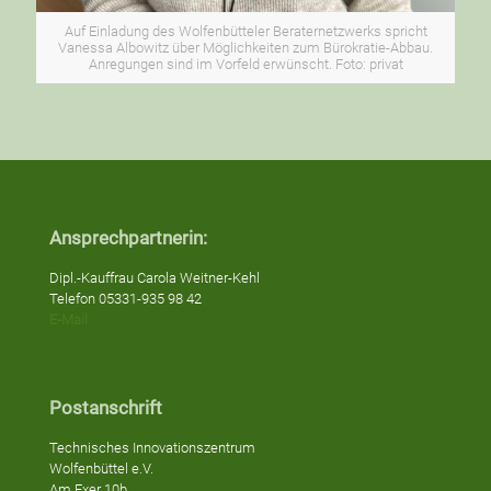
Auf Einladung des Wolfenbütteler Beraternetzwerks spricht
Vanessa Albowitz über Möglichkeiten zum Bürokratie-Abbau.
Anregungen sind im Vorfeld erwünscht. Foto: privat
Ansprechpartnerin:
Dipl.-Kauffrau Carola Weitner-Kehl
Telefon 05331-935 98 42
E-Mail
Postanschrift
Technisches Innovationszentrum
Wolfenbüttel e.V.
Am Exer 10b