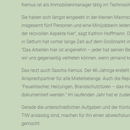
Kemus ist als Immobilienmanager tätig im Technisch
Sie haben sich längst eingelebt in der kleinen Manns
Insgesamt fünf Personen und eine Minijobberin leiten
der reizvollen Aspekte hier", sagt Kathrin Hoffmann. 
in Dettum hat vorher lange Zeit auf dem Großmarkt i
"Das Arbeiten hier ist angenehm – jeder hat seinen 
wir uns gegenseitig vertreten können, wenn jemand kr
Das reizt auch Sascha Kemus. Der 46-Jährige erstellt
Ansprechpartner für alle Mieterbelange. Auch die Rep
"Feuerlöscher, Heizungen, Brandschutztüren – das mu
dokumentiert werden." Im laufenden Jahr hat er zud
Gerade die unterschiedlichen Aufgaben und der Konta
TIW ansässig sind, machen für ihn einen abwechslun
gemocht.