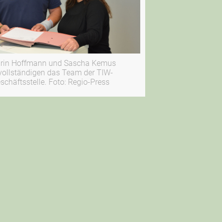
hrin Hoffmann und Sascha Kemus
vollständigen das Team der TIW-
schäftsstelle. Foto: Regio-Press