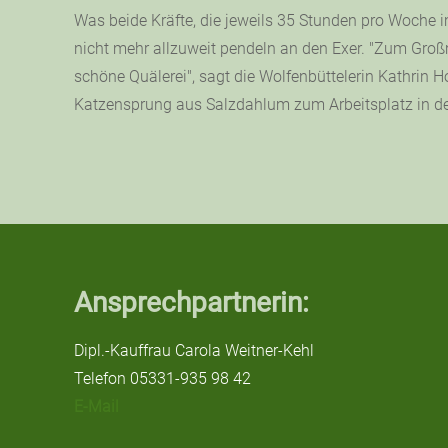
Was beide Kräfte, die jeweils 35 Stunden pro Woche i
nicht mehr allzuweit pendeln an den Exer. "Zum Gr
schöne Quälerei", sagt die Wolfenbüttelerin Kathri
Katzensprung aus Salzdahlum zum Arbeitsplatz in d
Ansprechpartnerin:
Dipl.-Kauffrau Carola Weitner-Kehl
Telefon 05331-935 98 42
E-Mail