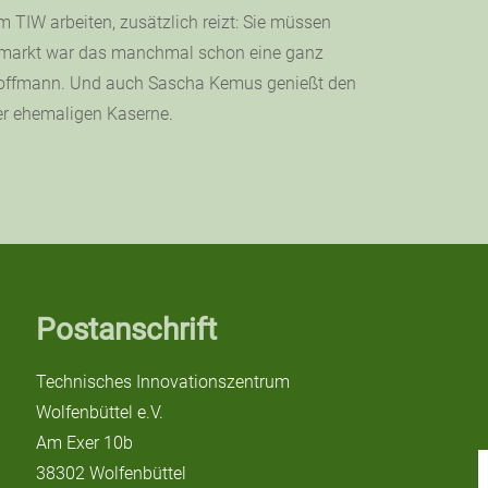
m TIW arbeiten, zusätzlich reizt: Sie müssen
oßmarkt war das manchmal schon eine ganz
n Hoffmann. Und auch Sascha Kemus genießt den
er ehemaligen Kaserne.
Postanschrift
Technisches Innovationszentrum
Wolfenbüttel e.V.
Am Exer 10b
38302 Wolfenbüttel