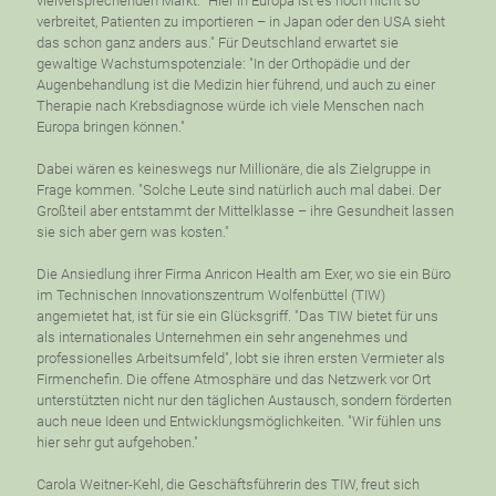
vielversprechenden Markt. "Hier in Europa ist es noch nicht so
verbreitet, Patienten zu importieren – in Japan oder den USA sieht
das schon ganz anders aus." Für Deutschland erwartet sie
gewaltige Wachstumspotenziale: "In der Orthopädie und der
Augenbehandlung ist die Medizin hier führend, und auch zu einer
Therapie nach Krebsdiagnose würde ich viele Menschen nach
Europa bringen können."
Dabei wären es keineswegs nur Millionäre, die als Zielgruppe in
Frage kommen. "Solche Leute sind natürlich auch mal dabei. Der
Großteil aber entstammt der Mittelklasse – ihre Gesundheit lassen
sie sich aber gern was kosten."
Die Ansiedlung ihrer Firma Anricon Health am Exer, wo sie ein Büro
im Technischen Innovationszentrum Wolfenbüttel (TIW)
angemietet hat, ist für sie ein Glücksgriff. "Das TIW bietet für uns
als internationales Unternehmen ein sehr angenehmes und
professionelles Arbeitsumfeld", lobt sie ihren ersten Vermieter als
Firmenchefin. Die offene Atmosphäre und das Netzwerk vor Ort
unterstützten nicht nur den täglichen Austausch, sondern förderten
auch neue Ideen und Entwicklungsmöglichkeiten. "Wir fühlen uns
hier sehr gut aufgehoben."
Carola Weitner-Kehl, die Geschäftsführerin des TIW, freut sich