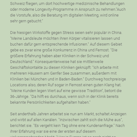
Schweiz fliegen, um dort hochwertige medizinische Behandlungen
oder moderne Longevity-Programme in Anspruch zu nehmen."Auch
die Vorstufe, also die Beratung im digitalen Meeting, wird online
sehr gern gebucht."
Die hiesigen Wirkstoffe gegen Stress seien sehr populär in China.
"Meine Landsleute möchten ihren Körper vitalisieren lassen und
buchen dafür gern entsprechende Infusionen." Auf diesem Gebiet
gebe es zwar eine große Konkurrenz in China und Fernost. "Die
größere Erfahrung haben aber Kliniken in der Schweiz und
Deutschland." Konsequenterweise hat sie mittlerweile
Geschäftskontakte zu diesen Kliniken geknüpft: "Ich arbeite mit
mehreren Häusern am Genfer See zusammen, außerdem mit
Kliniken bei München und in Baden-Baden." Durchweg hochpreisige
Locations also, deren Ruf sogar in Fernost einen guten Klang hat.
"Meine Kunden legen Wert auf eine gewisse Tradition", betont die
36-Jährige. "Da hilft es durchaus, wenn sich in der Klinik bereits
bekannte Persönlichkeiten aufgehalten haben."
Seit anderthalb Jahren arbeitet sie nun am Markt, schaltet Anzeigen
und wirbt auf allen Kanälen. "Inzwischen zahlt sich die Mühe aus",
berichtet sie. "Es vergeht kein Tag ohne eine Kundenanfrage." Nach
ihrer Erfahrung war sie eine der ersten auf diesem