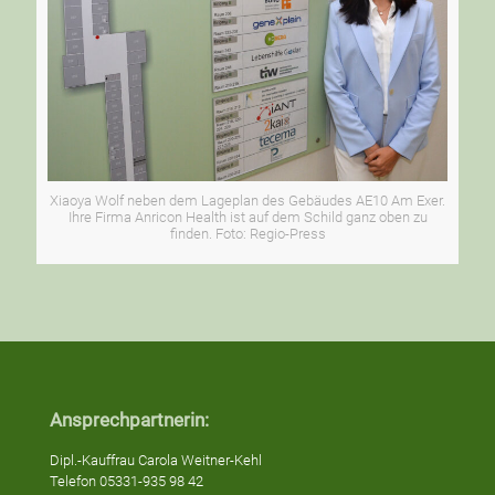
Xiaoya Wolf neben dem Lageplan des Gebäudes AE10 Am Exer.
Ihre Firma Anricon Health ist auf dem Schild ganz oben zu
finden. Foto: Regio-Press
Ansprechpartnerin:
Dipl.-Kauffrau Carola Weitner-Kehl
Telefon 05331-935 98 42