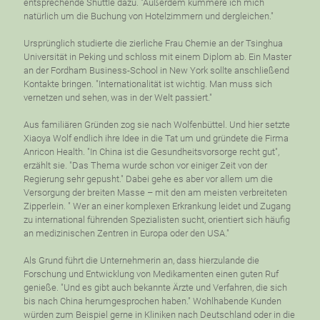
entsprechende Shuttle dazu. "Außerdem kümmere ich mich
natürlich um die Buchung von Hotelzimmern und dergleichen."
Ursprünglich studierte die zierliche Frau Chemie an der Tsinghua
Universität in Peking und schloss mit einem Diplom ab. Ein Master
an der Fordham Business-School in New York sollte anschließend
Kontakte bringen. "Internationalität ist wichtig. Man muss sich
vernetzen und sehen, was in der Welt passiert."
Aus familiären Gründen zog sie nach Wolfenbüttel. Und hier setzte
Xiaoya Wolf endlich ihre Idee in die Tat um und gründete die Firma
Anricon Health. "In China ist die Gesundheitsvorsorge recht gut",
erzählt sie. "Das Thema wurde schon vor einiger Zeit von der
Regierung sehr gepusht." Dabei gehe es aber vor allem um die
Versorgung der breiten Masse – mit den am meisten verbreiteten
Zipperlein. " Wer an einer komplexen Erkrankung leidet und Zugang
zu international führenden Spezialisten sucht, orientiert sich häufig
an medizinischen Zentren in Europa oder den USA."
Als Grund führt die Unternehmerin an, dass hierzulande die
Forschung und Entwicklung von Medikamenten einen guten Ruf
genieße. "Und es gibt auch bekannte Ärzte und Verfahren, die sich
bis nach China herumgesprochen haben." Wohlhabende Kunden
würden zum Beispiel gerne in Kliniken nach Deutschland oder in die