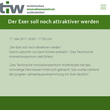
Der Exer soll noch attraktiver werden
17. Mai 2011 16:00 – 17:00 Uhr
„Der Exer soll noch attraktiver werden“
Granit-Labyrinth von Gerd Winner entsteht – Das Technische
Innovationszentrum zieht Bilanz
„Das Technische Innovationszentrum Wolfenbüttel hat das
schwierige Fahrwasser hinter sich gebracht. Das wurde während
der jüngsten Jahreshauptversammlung Am Exer deutlich.“