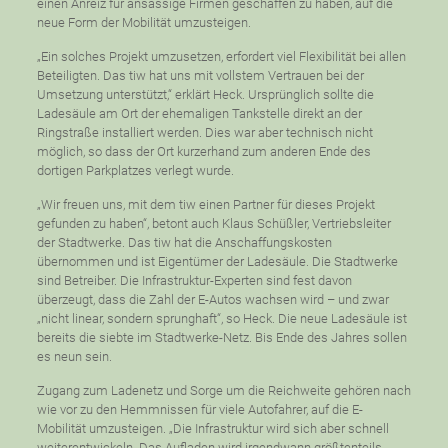
einen Anreiz für ansässige Firmen geschaffen zu haben, auf die
neue Form der Mobilität umzusteigen.
„Ein solches Projekt umzusetzen, erfordert viel Flexibilität bei allen
Beteiligten. Das tiw hat uns mit vollstem Vertrauen bei der
Umsetzung unterstützt,“ erklärt Heck. Ursprünglich sollte die
Ladesäule am Ort der ehemaligen Tankstelle direkt an der
Ringstraße installiert werden. Dies war aber technisch nicht
möglich, so dass der Ort kurzerhand zum anderen Ende des
dortigen Parkplatzes verlegt wurde.
„Wir freuen uns, mit dem tiw einen Partner für dieses Projekt
gefunden zu haben“, betont auch Klaus Schüßler, Vertriebsleiter
der Stadtwerke. Das tiw hat die Anschaffungskosten
übernommen und ist Eigentümer der Ladesäule. Die Stadtwerke
sind Betreiber. Die Infrastruktur-Experten sind fest davon
überzeugt, dass die Zahl der E-Autos wachsen wird – und zwar
„nicht linear, sondern sprunghaft“, so Heck. Die neue Ladesäule ist
bereits die siebte im Stadtwerke-Netz. Bis Ende des Jahres sollen
es neun sein.
Zugang zum Ladenetz und Sorge um die Reichweite gehören nach
wie vor zu den Hemmnissen für viele Autofahrer, auf die E-
Mobilität umzusteigen. „Die Infrastruktur wird sich aber schnell
weiterentwickeln. Das Aufladen wird irgendwann größtenteils