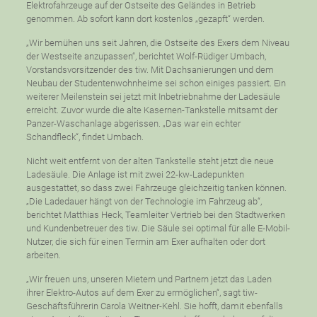
Elektrofahrzeuge auf der Ostseite des Geländes in Betrieb
genommen. Ab sofort kann dort kostenlos „gezapft“ werden.
„Wir bemühen uns seit Jahren, die Ostseite des Exers dem Niveau
der Westseite anzupassen“, berichtet Wolf-Rüdiger Umbach,
Vorstandsvorsitzender des tiw. Mit Dachsanierungen und dem
Neubau der Studentenwohnheime sei schon einiges passiert. Ein
weiterer Meilenstein sei jetzt mit Inbetriebnahme der Ladesäule
erreicht. Zuvor wurde die alte Kasernen-Tankstelle mitsamt der
Panzer-Waschanlage abgerissen. „Das war ein echter
Schandfleck“, findet Umbach.
Nicht weit entfernt von der alten Tankstelle steht jetzt die neue
Ladesäule. Die Anlage ist mit zwei 22-kw-Ladepunkten
ausgestattet, so dass zwei Fahrzeuge gleichzeitig tanken können.
„Die Ladedauer hängt von der Technologie im Fahrzeug ab“,
berichtet Matthias Heck, Teamleiter Vertrieb bei den Stadtwerken
und Kundenbetreuer des tiw. Die Säule sei optimal für alle E-Mobil-
Nutzer, die sich für einen Termin am Exer aufhalten oder dort
arbeiten.
„Wir freuen uns, unseren Mietern und Partnern jetzt das Laden
ihrer Elektro-Autos auf dem Exer zu ermöglichen“, sagt tiw-
Geschäftsführerin Carola Weitner-Kehl. Sie hofft, damit ebenfalls