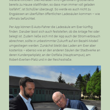
bereits zu Hause stattfinden, so dass man immer voll geladen
losfährt“, ist Schüßler überzeugt. So werde es auch nicht zu
Engpässen an überfüllten öffentlichen Ladesäulen kommen – wie
oftmals befürchtet.
Per App können E-Auto-Fahrer die Ladesäule am Exer künftig
finden. Daruber lässt sich auch feststellen, ob die Anlage frei oder
belegt ist. Zudem ließe sich mit der App auch der Stromverbrauch
abrechnen, sollte in unbestimmter Zukunft auf ein Bezahl-Modell
umgestiegen werden. Zunächst bleibt das Laden am Exer aber
kostenlos – ebenso wie an den anderen Säulen der Stadtwerke an
deren Kundenparkplatz, an der Ostfalia (Hauptcampus), am
Robert-Everlien-Platz und in der Reichsstraße.