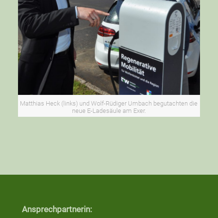
Matthias Heck (links) und Wolf-Rüdiger Umbach begutachten die
neue E-Ladesäule am Exer.
Ansprechpartnerin: