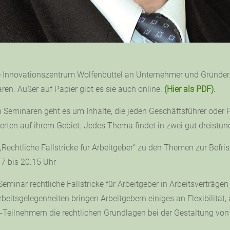
 Innovationszentrum Wolfenbüttel an Unternehmer und Gründer. J
ren. Außer auf Papier gibt es sie auch online.
(Hier als PDF).
 Seminaren geht es um Inhalte, die jeden Geschäftsführer oder Pe
erten auf ihrem Gebiet. Jedes Thema findet in zwei gut dreistün
„Rechtliche Fallstricke für Arbeitgeber“ zu den Themen zur Befri
17 bis 20.15 Uhr
Seminar rechtliche Fallstricke für Arbeitgeber in Arbeitsverträge
 Arbeitsgelegenheiten bringen Arbeitgebern einiges an Flexibilit
-Teilnehmern die rechtlichen Grundlagen bei der Gestaltung von 