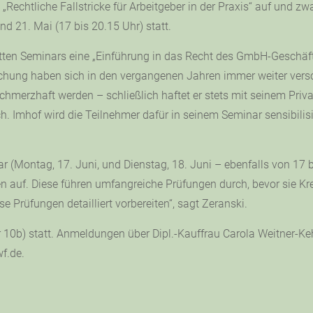
 „Rechtliche Fallstricke für Arbeitgeber in der Praxis“ auf un
d 21. Mai (17 bis 20.15 Uhr) statt.
 dritten Seminars eine „Einführung in das Recht des GmbH-Gesch
hung haben sich in den vergangenen Jahren immer weiter versch
 schmerzhaft werden – schließlich haftet er stets mit seinem Pr
sch. Imhof wird die Teilnehmer dafür in seinem Seminar sensibili
inar (Montag, 17. Juni, und Dienstag, 18. Juni – ebenfalls von 1
 auf. Diese führen umfangreiche Prüfungen durch, bevor sie Kre
e Prüfungen detailliert vorbereiten“, sagt Zeranski.
 10b) statt. Anmeldungen über Dipl.-Kauffrau Carola Weitner-Ke
f.de.