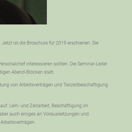
etzt ist die Broschüre für 2019 erschienen. Sie
rsonalchef interessieren sollten. Die Seminar-Leiter
digen Abend-Blöcken statt.
stung von Arbeitsverträgen und Teilzeitbeschäftigung.
n auf. Leih- und Zeitarbeit, Beschäftigung im
ät, aber auch einiges an Voraussetzungen und
Arbeitsverträgen.