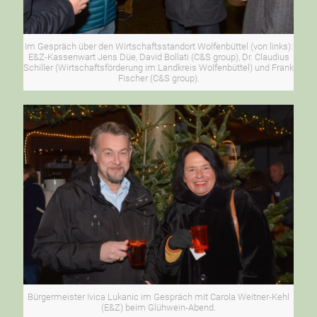
Im Gespräch über den Wirtschaftsstandort Wolfenbüttel (von links):
E&Z-Kassenwart Jens Düe, David Bollati (C&S group), Dr. Claudius
Schiller (Wirtschaftsförderung im Landkreis Wolfenbüttel) und Frank
Fischer (C&S group).
Bürgermeister Ivica Lukanic im Gespräch mit Carola Weitner-Kehl
(E&Z) beim Glühwein-Abend.