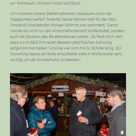
um Wohnraum, Schulen, Kultur und Sport.
„Wir müssen unsere Stärken erkennen, ausbauen und in die
Waagschale werfen“, forderte Carola Weitner-Kehl für den E&Z-
Vorstand (Vorsitzender Michael Schmitz war verhindert). Damit
meinte sie nicht nur den Wirtschaftsstandort Wolfenbüttel, sondern
auch die Situation des Beraternetzwerk selbst. „Es freut mich sehr,
dass wir im E&Z mit neuen Beratern jetzt frischen Schwung
aufgenommen haben.“ Und sie war sich mit Dr. Schiller einig: „Ein
Coworking-Space als feste Anlaufstelle wäre in Wolfenbüttel sehr
wichtig, um die Gründerkultur zu beleben.“