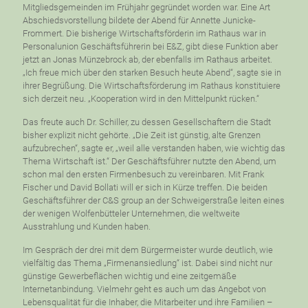
Mitgliedsgemeinden im Frühjahr gegründet worden war. Eine Art
Abschiedsvorstellung bildete der Abend für Annette Junicke-
Frommert. Die bisherige Wirtschaftsförderin im Rathaus war in
Personalunion Geschäftsführerin bei E&Z, gibt diese Funktion aber
jetzt an Jonas Münzebrock ab, der ebenfalls im Rathaus arbeitet.
„Ich freue mich über den starken Besuch heute Abend“, sagte sie in
ihrer Begrüßung. Die Wirtschaftsförderung im Rathaus konstituiere
sich derzeit neu. „Kooperation wird in den Mittelpunkt rücken.“
Das freute auch Dr. Schiller, zu dessen Gesellschaftern die Stadt
bisher explizit nicht gehörte. „Die Zeit ist günstig, alte Grenzen
aufzubrechen“, sagte er, „weil alle verstanden haben, wie wichtig das
Thema Wirtschaft ist.“ Der Geschäftsführer nutzte den Abend, um
schon mal den ersten Firmenbesuch zu vereinbaren. Mit Frank
Fischer und David Bollati will er sich in Kürze treffen. Die beiden
Geschäftsführer der C&S group an der Schweigerstraße leiten eines
der wenigen Wolfenbütteler Unternehmen, die weltweite
Ausstrahlung und Kunden haben.
Im Gespräch der drei mit dem Bürgermeister wurde deutlich, wie
vielfältig das Thema „Firmenansiedlung“ ist. Dabei sind nicht nur
günstige Gewerbeflächen wichtig und eine zeitgemäße
Internetanbindung. Vielmehr geht es auch um das Angebot von
Lebensqualität für die Inhaber, die Mitarbeiter und ihre Familien –