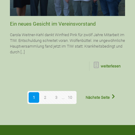
Ein neues Gesicht im Vereinsvorstand
Carola Weitner-Kehl dankt Winfried Pink für zwölf Jahre Mitarbeit im
TIW. Entschuldung schreitet voran. Wolfenbüttel. ine ungewöhnliche
Hauptversammlung fand jetzt im TIW statt: Krankheitsbedingt und
durch
[…]
weiterlesen
1
2
3
...
10
Nächste Seite