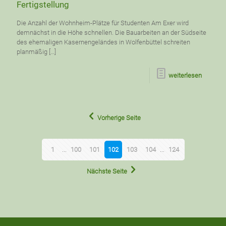
Fertigstellung
Die Anzahl der Wohnheim-Plätze für Studenten Am Exer wird
demnächst in die Höhe schnellen. Die Bauarbeiten an der Südseite
des ehemaligen Kasernengeländes in Wolfenbüttel schreiten
planmäßig
[…]
weiterlesen
Vorherige Seite
1
...
100
101
102
103
104
...
124
Nächste Seite