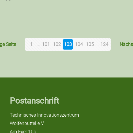
ge Seite
1
...
101
102
103
104
105
...
124
Nächst
Postanschrift
Technisches Innovationszentrum
Wolfenbüttel e.V.
Am Exer 10b