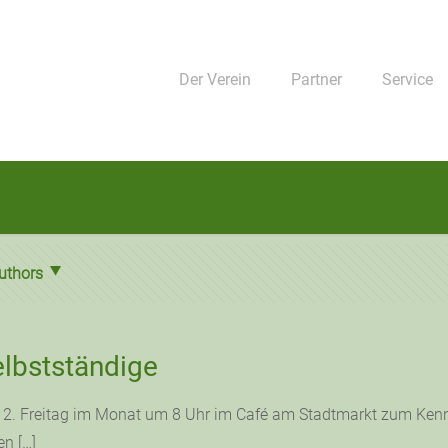
Der Verein
Partner
Service
uthors
elbstständige
n 2. Freitag im Monat um 8 Uhr im Café am Stadtmarkt zum Kenn
en
[…]